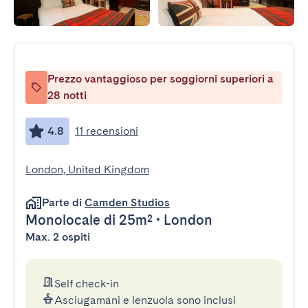
Prezzo vantaggioso per soggiorni superiori a
28 notti
4.8
11 recensioni
London, United Kingdom
Parte di
Camden Studios
Monolocale
di 25m²
•
London
Max. 2 ospiti
Self check-in
Asciugamani e lenzuola sono inclusi