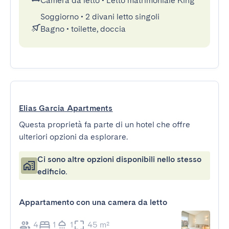
Camera da letto
•
Letto matrimoniale King
Soggiorno
•
2 divani letto singoli
Bagno
•
toilette, doccia
Elias Garcia Apartments
Questa proprietà fa parte di un hotel che offre
ulteriori opzioni da esplorare.
Ci sono altre opzioni disponibili nello stesso
edificio.
Appartamento con una camera da letto
4
1
1
45 m²