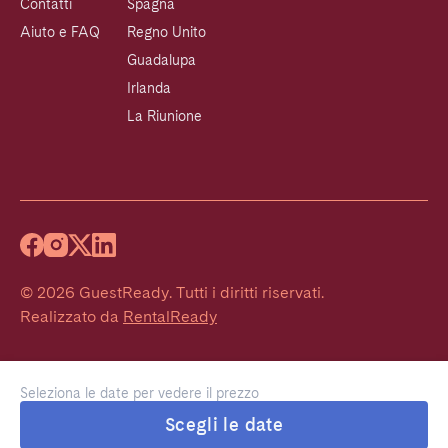
Contatti
Spagna
Aiuto e FAQ
Regno Unito
Guadalupa
Irlanda
La Riunione
©
2026
GuestReady
.
Tutti i diritti riservati.
Realizzato da
RentalReady
Seleziona le date per vedere il prezzo
Scegli le date