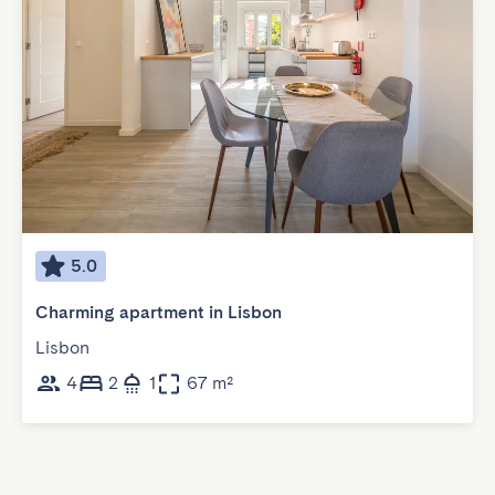
5.0
Charming apartment in Lisbon
Lisbon
4
2
1
67 m²