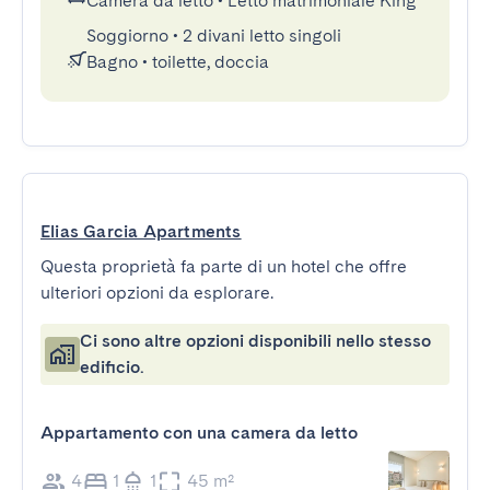
Camera da letto
•
Letto matrimoniale King
Soggiorno
•
2 divani letto singoli
Bagno
•
toilette, doccia
Elias Garcia Apartments
Questa proprietà fa parte di un hotel che offre
ulteriori opzioni da esplorare.
Ci sono altre opzioni disponibili nello stesso
edificio.
Appartamento con una camera da letto
4
1
1
45 m²