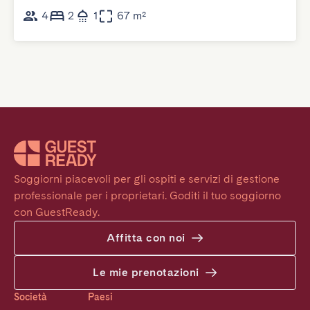
4
2
1
67 m²
Soggiorni piacevoli per gli ospiti e servizi di gestione 
professionale per i proprietari. Goditi il tuo soggiorno 
con GuestReady.
Affitta con noi
Le mie prenotazioni
Società
Paesi