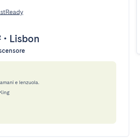
estReady
²
•
Lisbon
ascensore
gamani e lenzuola.
 King