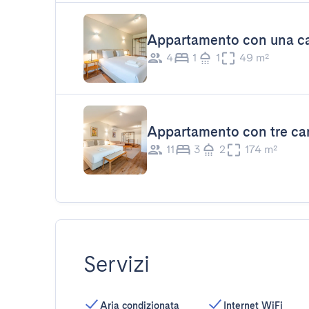
Appartamento con una ca
4
1
1
49 m²
Appartamento con tre cam
11
3
2
174 m²
Servizi
Aria condizionata
Internet WiFi