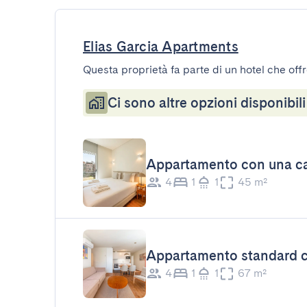
Elias Garcia Apartments
Questa proprietà fa parte di un hotel che offr
Ci sono altre opzioni disponibili
Appartamento con una ca
4
1
1
45 m²
Appartamento standard c
4
1
1
67 m²