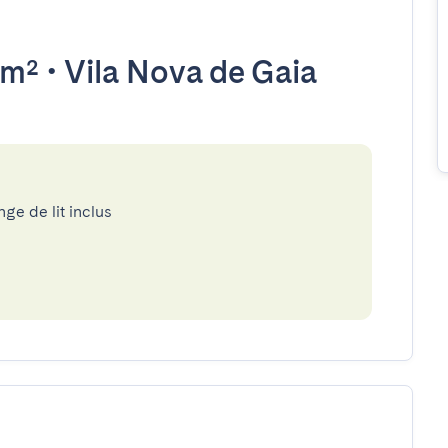
0m²
•
Vila Nova de Gaia
nge de lit inclus