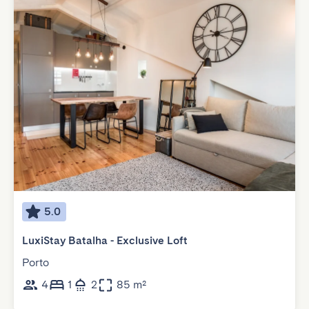
5.0
LuxiStay Batalha - Exclusive Loft
Porto
4
1
2
85 m²