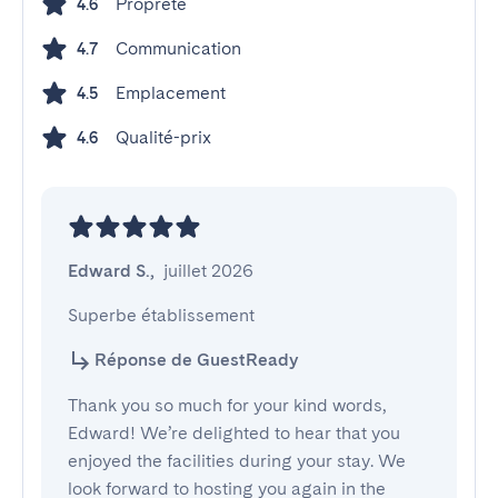
Propreté
4.6
Communication
4.7
Emplacement
4.5
Qualité-prix
4.6
Edward S.
,
juillet 2026
Superbe établissement
Réponse de GuestReady
Thank you so much for your kind words,
Edward! We’re delighted to hear that you
enjoyed the facilities during your stay. We
look forward to hosting you again in the