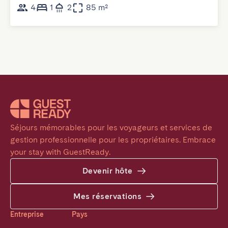
4
1
2
85 m²
Séjours mémorables pour les voyageurs et services de 
gestion professionnelle pour les propriétaires. Embrace 
your stay with GuestReady.
Devenir hôte
Mes réservations
Entreprise
Pays