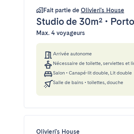
Fait partie de
Olivieri's House
Studio
de 30m²
•
Port
Max. 4 voyageurs
Arrivée autonome
Nécessaire de toilette, serviettes et li
Salon
•
Canapé-lit double, Lit double
Salle de bains
•
toilettes, douche
Olivieri's House