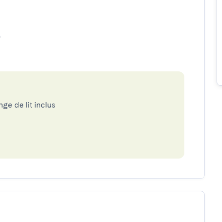
o
nge de lit inclus