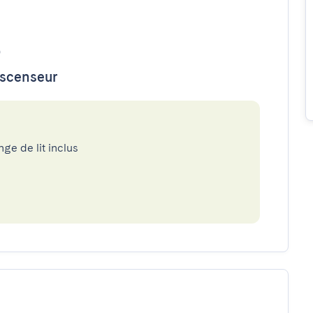
o
ascenseur
nge de lit inclus