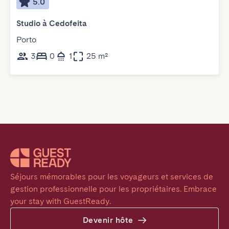
5.0
Studio à Cedofeita
Porto
3
0
1
25 m²
Séjours mémorables pour les voyageurs et services de 
gestion professionnelle pour les propriétaires. Embrace 
your stay with GuestReady.
Devenir hôte