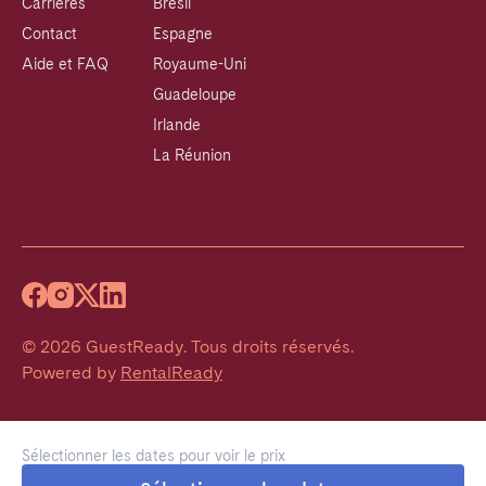
Carrières
Brésil
Contact
Espagne
Aide et FAQ
Royaume-Uni
Guadeloupe
Irlande
La Réunion
©
2026
GuestReady
.
Tous droits réservés.
Powered by
RentalReady
Sélectionner les dates pour voir le prix