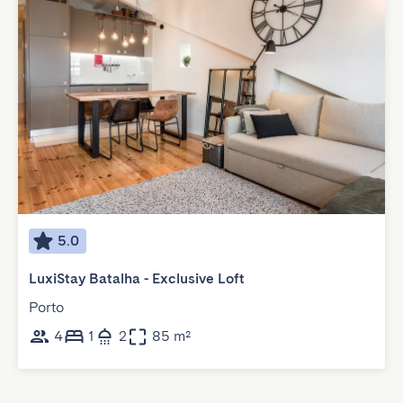
5.0
LuxiStay Batalha - Exclusive Loft
Porto
4
1
2
85 m²