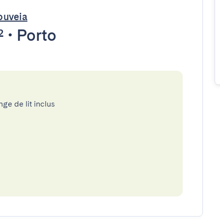
ouveia
²
•
Porto
nge de lit inclus