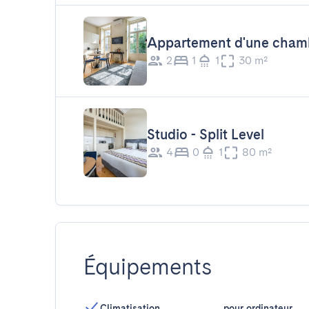
Appartement d'une cham
2
1
1
30 m²
Studio - Split Level
4
0
1
80 m²
Équipements
Climatisation
pour ordinateur