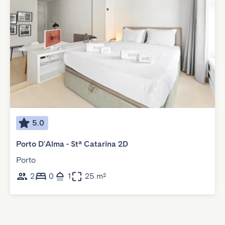
5.0
Porto D'Alma - Stª Catarina 2D
Porto
2
0
1
25 m²