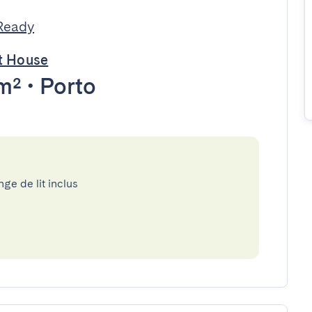
Ready
st House
m²
•
Porto
nge de lit inclus