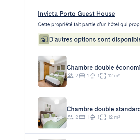
Invicta Porto Guest House
Cette propriété fait partie d’un hôtel qui pro
D'autres options sont disponibl
Chambre double économ
2
1
1
12 m²
Chambre double standar
2
1
1
12 m²