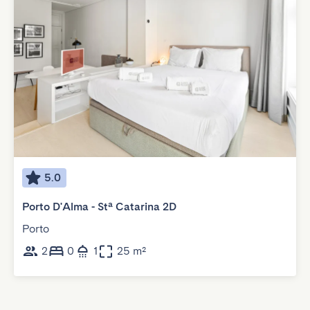
5.0
Porto D'Alma - Stª Catarina 2D
Porto
2
0
1
25 m²