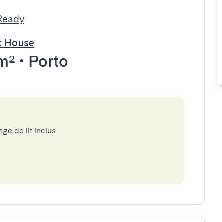
Ready
st House
m²
•
Porto
nge de lit inclus