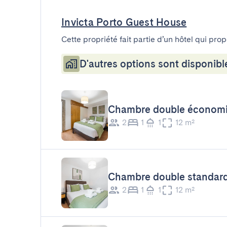
Invicta Porto Guest House
Cette propriété fait partie d’un hôtel qui pro
D'autres options sont disponibl
Chambre double économ
2
1
1
12 m²
Chambre double standar
2
1
1
12 m²