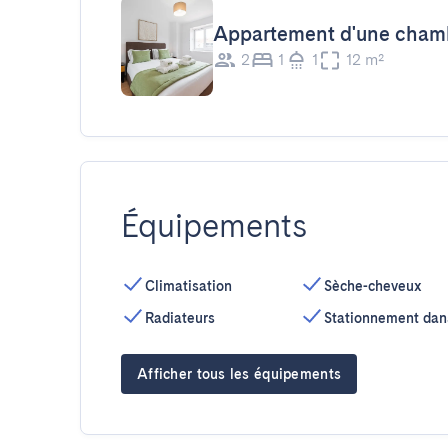
Appartement d'une chamb
2
1
1
12 m²
Équipements
Climatisation
Sèche-cheveux
Radiateurs
Stationnement dan
Afficher tous les équipements