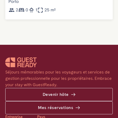
Porto
2
0
1
25 m²
Séjours mémorables pour les voyageurs et services de 
gestion professionnelle pour les propriétaires. Embrace 
your stay with GuestReady.
Devenir hôte
Mes réservations
Entreprise
Pays