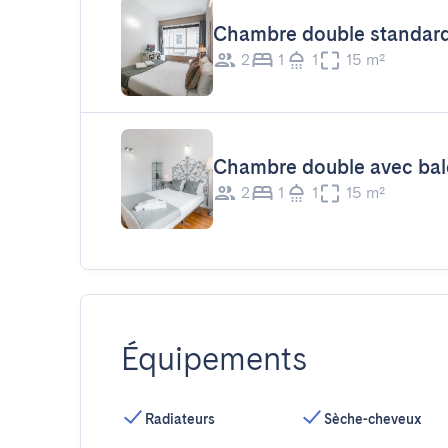
Chambre double standar
2
1
1
15 m²
Chambre double avec ba
2
1
1
15 m²
Équipements
Radiateurs
Sèche-cheveux