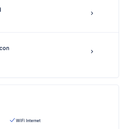
d
lcon
WiFi Internet