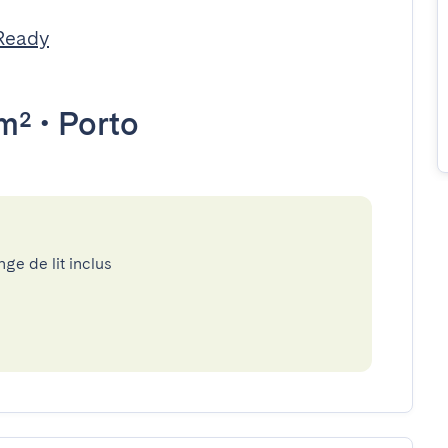
Ready
m²
•
Porto
nge de lit inclus