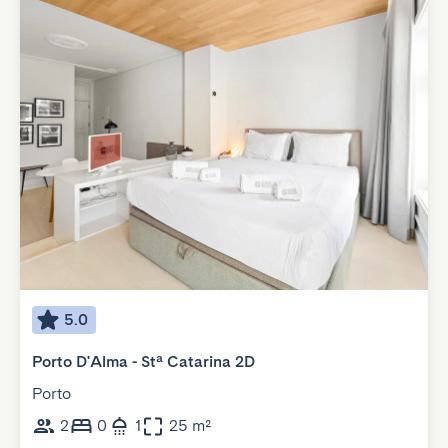
5.0
Porto D'Alma - Stª Catarina 2D
Porto
2
0
1
25 m²