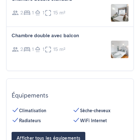
2
1
1
15 m²
Chambre double avec balcon
2
1
1
15 m²
Équipements
Climatisation
Sèche-cheveux
Radiateurs
WiFi Internet
Afficher tous les équipements