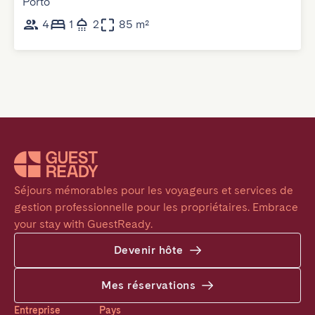
Porto
4
1
2
85 m²
Séjours mémorables pour les voyageurs et services de 
gestion professionnelle pour les propriétaires. Embrace 
your stay with GuestReady.
Devenir hôte
Mes réservations
Entreprise
Pays