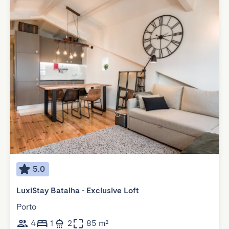
5.0
LuxiStay Batalha - Exclusive Loft
Porto
4
1
2
85 m²