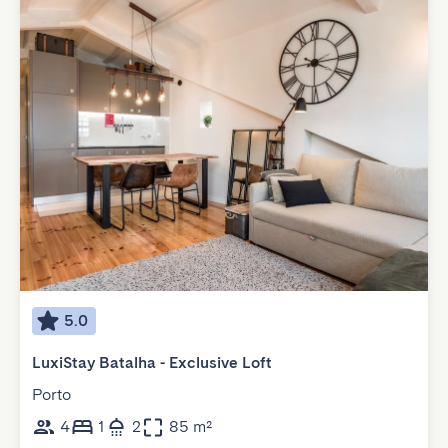
5.0
LuxiStay Batalha - Exclusive Loft
Porto
4
1
2
85 m²