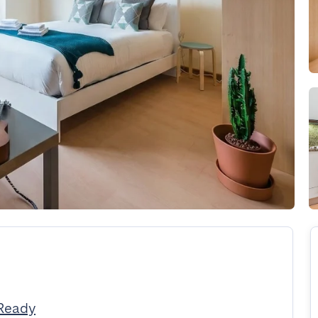
tReady