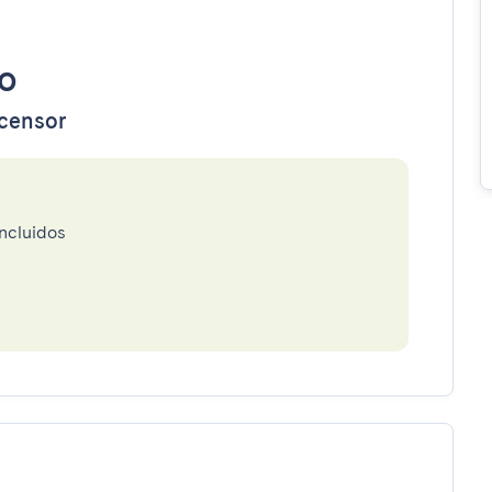
o
scensor
incluidos