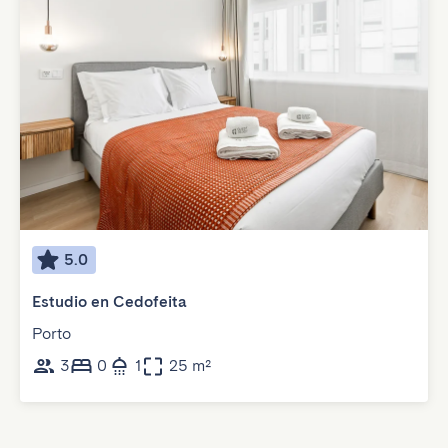
5.0
Estudio en Cedofeita
Porto
3
0
1
25 m²