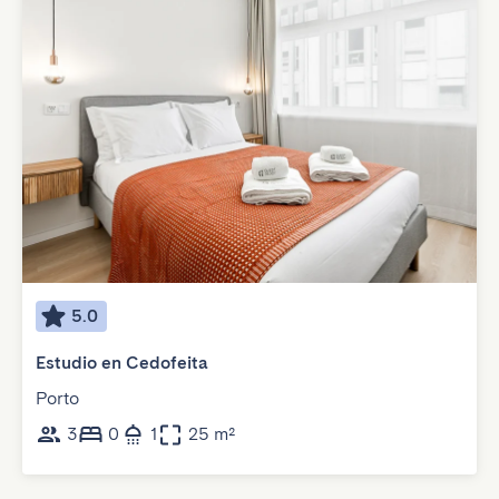
5.0
Estudio en Cedofeita
Porto
3
0
1
25 m²