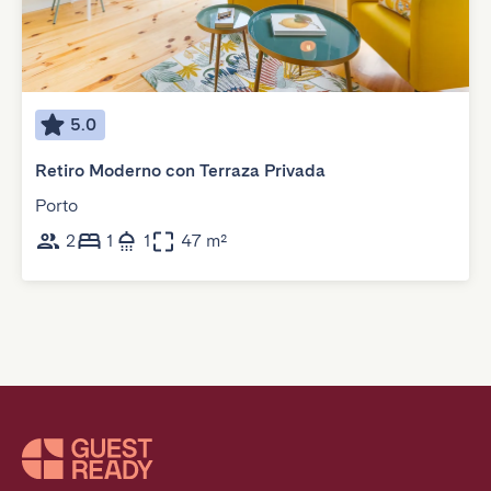
5.0
Retiro Moderno con Terraza Privada
Porto
2
1
1
47 m²