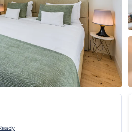
tReady