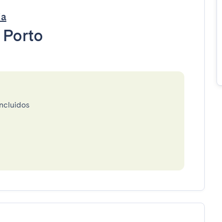
ia
•
Porto
incluidos