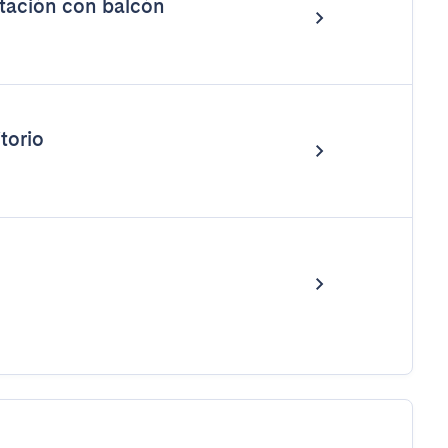
tación con balcón
torio