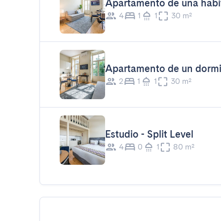
Apartamento de una habi
4
1
1
30 m²
Apartamento de un dormi
2
1
1
30 m²
Estudio - Split Level
4
0
1
80 m²