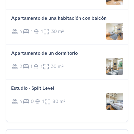
Apartamento de una habitación con balcón
4
1
1
30 m²
Apartamento de un dormitorio
2
1
1
30 m²
Estudio - Split Level
4
0
1
80 m²