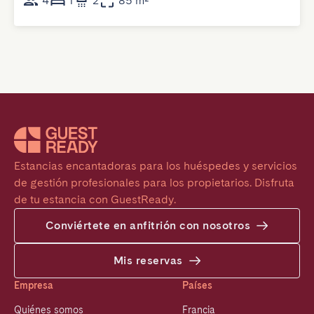
4
1
2
85 m²
Estancias encantadoras para los huéspedes y servicios 
de gestión profesionales para los propietarios. Disfruta 
de tu estancia con GuestReady.
Conviértete en anfitrión con nosotros
Mis reservas
Empresa
Países
Quiénes somos
Francia