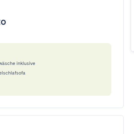
to
twäsche inklusive
elschlafsofa