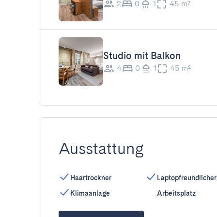
2
0
1
45 m²
Studio mit Balkon
4
0
1
45 m²
Ausstattung
Haartrockner
Laptopfreundlicher
Klimaanlage
Arbeitsplatz