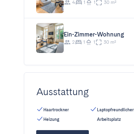
4
1
1
30 m²
Ein-Zimmer-Wohnung
2
1
1
30 m²
Ausstattung
Haartrockner
Laptopfreundlicher
Heizung
Arbeitsplatz