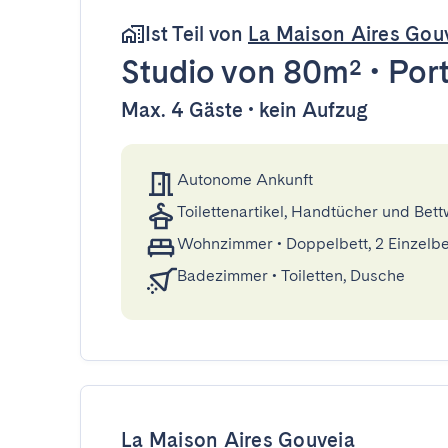
Ist Teil von
La Maison Aires Gou
Studio
von 80m²
•
Por
Max. 4 Gäste • kein Aufzug
Autonome Ankunft
Toilettenartikel, Handtücher und Bet
Wohnzimmer
•
Doppelbett, 2 Einzelb
Badezimmer
•
Toiletten, Dusche
La Maison Aires Gouveia