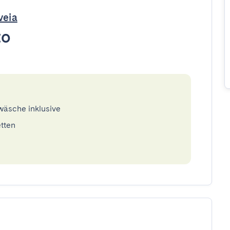
veia
to
twäsche inklusive
etten