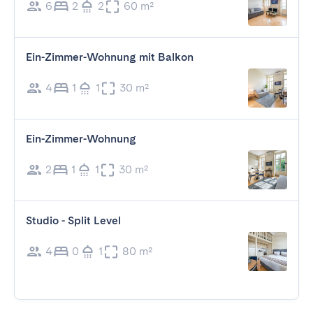
6
2
2
60 m²
Ein-Zimmer-Wohnung mit Balkon
4
1
1
30 m²
Ein-Zimmer-Wohnung
2
1
1
30 m²
Studio - Split Level
4
0
1
80 m²