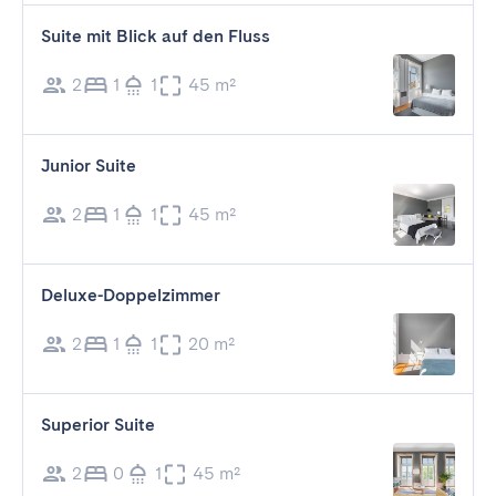
Suite mit Blick auf den Fluss
2
1
1
45 m²
Junior Suite
2
1
1
45 m²
Deluxe-Doppelzimmer
2
1
1
20 m²
Superior Suite
2
0
1
45 m²