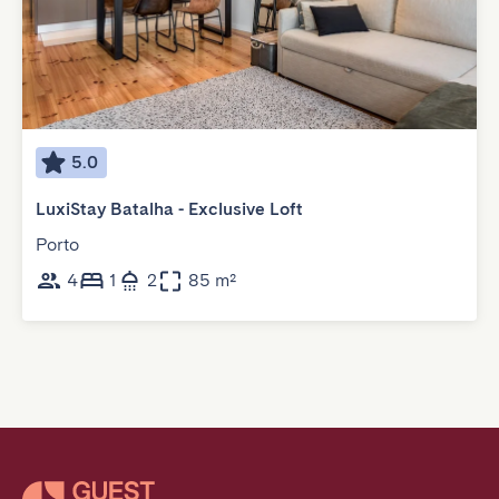
5.0
LuxiStay Batalha - Exclusive Loft
Porto
4
1
2
85 m²