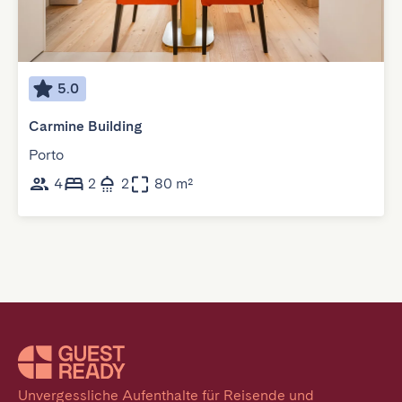
5.0
Carmine Building
Porto
4
2
2
80 m²
Unvergessliche Aufenthalte für Reisende und 