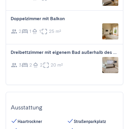
Doppelzimmer mit Balkon
2
1
1
25 m²
Dreibettzimmer mit eigenem Bad außerhalb des Zimmer
3
2
2
20 m²
Ausstattung
Haartrockner
Straßenparkplatz