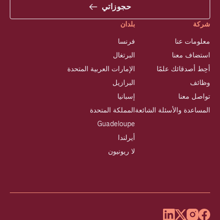
حجوزاتي
شركة
بلدان
معلومات عنا
فرنسا
استضاف معنا
البرتغال
أحِط أصدقائك علمًا
الإمارات العربية المتحدة
وظائف
البرازيل
تواصل معنا
إسبانيا
المساعدة والأسئلة الشائعة
المملكة المتحدة
Guadeloupe
أيرلندا
لا ريونيون