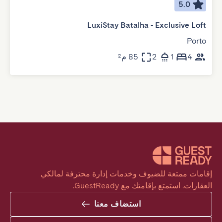
5.0
LuxiStay Batalha - Exclusive Loft
Porto
4
1
2
85 م²
إقامات ممتعة للضيوف وخدمات إدارة محترفة لمالكي 
العقارات. استمتع بإقامتك مع GuestReady.
استضاف معنا