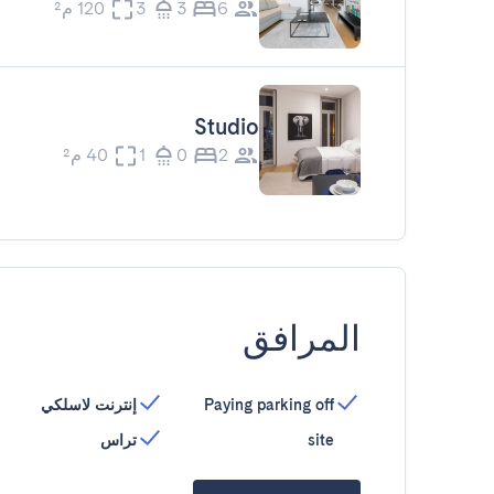
6
3
3
120 م²
Studio
2
0
1
40 م²
المرافق
Paying parking off
إنترنت لاسلكي
site
تراس