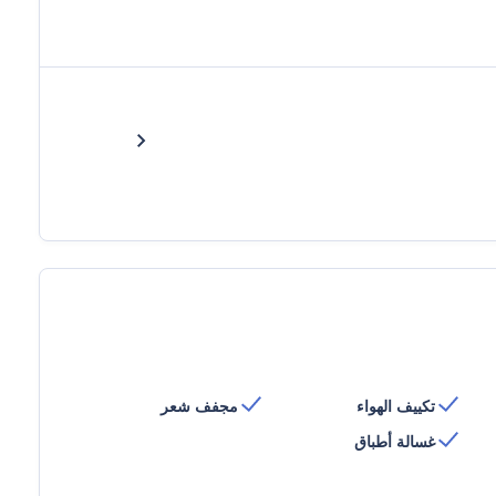
تكييف الهواء
مجفف شعر
غسالة أطباق