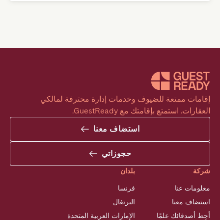
إقامات ممتعة للضيوف وخدمات إدارة محترفة لمالكي 
العقارات. استمتع بإقامتك مع GuestReady.
استضاف معنا
حجوزاتي
شركة
بلدان
معلومات عنا
فرنسا
استضاف معنا
البرتغال
أحِط أصدقائك علمًا
الإمارات العربية المتحدة