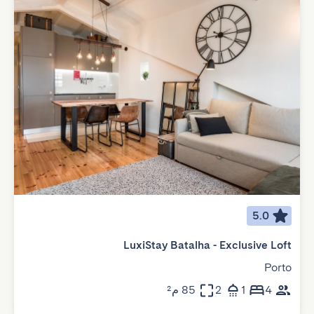
5.0
LuxiStay Batalha - Exclusive Loft
Porto
4
1
2
85 م²